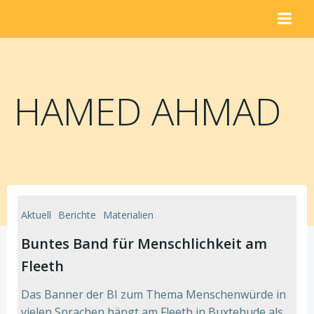
Zum
Inhalt
springen
HAMED AHMAD
Aktuell
Berichte
Materialien
Buntes Band für Menschlichkeit am
Fleeth
Das Banner der BI zum Thema Menschenwürde in
vielen Sprachen hängt am Fleeth in Buxtehude als