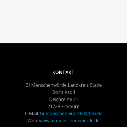
KONTAKT
BI Menschenwürde Landkreis Stade
Boris Ksoll
Deichreihe 21
21729 Freiburg
E-Mail:
bi-menschenwuerde@gmx.de
Web:
www.bi-menschenwuerde.de